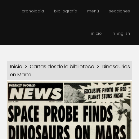
cronología
bibliografía
menú
secciones
inicio
in English
Inicio
>
Cartas desde la biblioteca
> Dinosaurios
en Marte